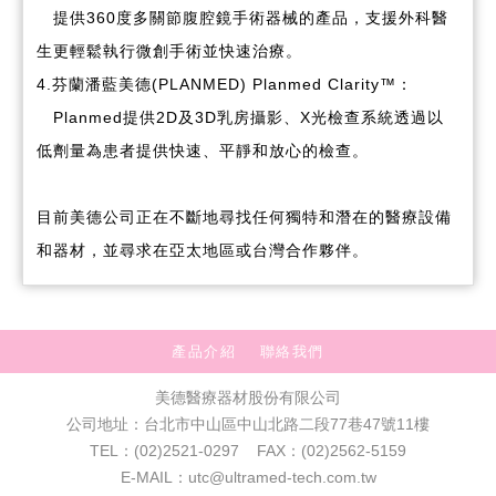
提供360度多關節腹腔鏡手術器械的產品，支援外科醫
生更輕鬆執行微創手術並快速治療。
4.芬蘭潘藍美德(PLANMED) Planmed Clarity™：
Planmed提供2D及3D乳房攝影、X光檢查系統透過以
低劑量為患者提供快速、平靜和放心的檢查。
目前美德公司正在不斷地尋找任何獨特和潛在的醫療設備
和器材，並尋求在亞太地區或台灣合作夥伴。
產品介紹
聯絡我們
美德醫療器材股份有限公司
公司地址：台北市中山區中山北路二段77巷47號11樓
TEL：(02)2521-0297 FAX：(02)2562-5159
E-MAIL：utc@ultramed-tech.com.tw